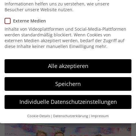
21. Oktober, eine Pressekonferenz in Berlin als
Informationen helfen uns zu verstehen, wie unsere
Auftaktveranstaltung, bei der
Besucher unsere Website nutzen.
Bundesgesundheitsminister
Jens Spahn
und Teresa
Externe Medien
Enke, Vorstandsvorsitzende der
Robert-Enke-Stiftung
,
Inhalte von Videoplattformen und Social-Media-Plattformen
das Projekt vorgestellt haben. Wir waren als VR-
werden standardmäßig blockiert. Wenn Cookies von
externen Medien akzeptiert werden, bedarf der Zugriff auf
Experten an der Umsetzung der Idee beteiligt und
diese Inhalte keiner manuellen Einwilligung mehr.
selbstverständlich auch im
Bundesministerium für
Gesundheit
in Berlin vor Ort.
Alle akzeptieren
Wir wünschen der Stiftung viel Erfolg mit ihrer
Aufklärungskampagne und hoffen auf eine bleibende
Speichern
Impression!
Schaut auch den aktuellen
Beitrag
vom ZDF zum
Individuelle Datenschutzeinstellungen
Ereignis!
Cookie-Details
Datenschutzerklärung
Impressum
Datenschutzeinstellungen