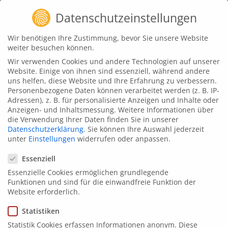
Zum
Datenschutzeinstellungen
Inhalt
springen
animat3d
Wir benötigen Ihre Zustimmung, bevor Sie unsere Website
weiter besuchen können.
Impression Depression – Die
Wir verwenden Cookies und andere Technologien auf unserer
VR-Erfahrung der Robert-
Website. Einige von ihnen sind essenziell, während andere
uns helfen, diese Website und Ihre Erfahrung zu verbessern.
Enke-Stiftung
Personenbezogene Daten können verarbeitet werden (z. B. IP-
Adressen), z. B. für personalisierte Anzeigen und Inhalte oder
Oktober 22, 2019
Anzeigen- und Inhaltsmessung.
Weitere Informationen über
die Verwendung Ihrer Daten finden Sie in unserer
Datenschutzerklärung
.
Sie können Ihre Auswahl jederzeit
unter
Einstellungen
widerrufen oder anpassen.
Depression gilt seit langem als eine Volkskrankheit –
Datenschutzeinstellungen
Essenziell
Der Tod von Robert Enke hat das vielen Menschen
Essenzielle Cookies ermöglichen grundlegende
deutlich gemacht. Anlässlich des 10. Todestages des
Funktionen und sind für die einwandfreie Funktion der
Nationalspielers hat die Robert-Enke-Stiftung das
Website erforderlich.
Projekt „
IMPRESSION DEPRESSION – Eine Virtual
Statistiken
Reality-Erfahrung
“ ins Leben gerufen. Dazu gab es am
Statistik Cookies erfassen Informationen anonym. Diese