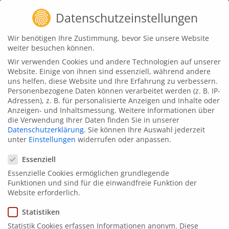
Zum
Datenschutzeinstellungen
Inhalt
springen
Wir benötigen Ihre Zustimmung, bevor Sie unsere Website
weiter besuchen können.
animat3d
News
Wir verwenden Cookies und andere Technologien auf unserer
Intros, Outros – Corporate
Website. Einige von ihnen sind essenziell, während andere
uns helfen, diese Website und Ihre Erfahrung zu verbessern.
Design Animation
Personenbezogene Daten können verarbeitet werden (z. B. IP-
Adressen), z. B. für personalisierte Anzeigen und Inhalte oder
Juli 17, 2023
Anzeigen- und Inhaltsmessung.
Weitere Informationen über
die Verwendung Ihrer Daten finden Sie in unserer
Datenschutzerklärung
.
Sie können Ihre Auswahl jederzeit
unter
Einstellungen
widerrufen oder anpassen.
Datenschutzeinstellungen
Intros und Outros für
Essenziell
YouTube, Vimeo und mehr
Essenzielle Cookies ermöglichen grundlegende
Funktionen und sind für die einwandfreie Funktion der
Um ein professionelles Image als Unternehmen
Website erforderlich.
nach außen zu tragen, ist es wichtig, ein Corporate
Statistiken
Design für das Unternehmen zu entwickeln und
Statistik Cookies erfassen Informationen anonym. Diese