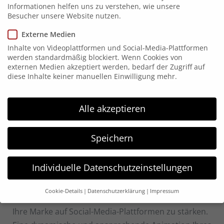
konstant überall anzuwenden. Hier denken viele
Informationen helfen uns zu verstehen, wie unsere
Besucher unsere Website nutzen.
Personen zunächst nur an Printmedien, wie
Visitenkarten, Briefpapier, Werbeartikel, etc. –
Externe Medien
welche ohne Frage essentiell und nicht zu
Inhalte von Videoplattformen und Social-Media-Plattformen
werden standardmäßig blockiert. Wenn Cookies von
unterschätzen sind. (Hilfe zu diesen Themen finden
externen Medien akzeptiert werden, bedarf der Zugriff auf
Sie in unserer Rubrik
de2igned
.)
diese Inhalte keiner manuellen Einwilligung mehr.
Aber auch für die sozialen Medien und diverse
Alle akzeptieren
Internetauftritte ist es wichtig, sich einheitlich in
der Gestaltung zu präsentieren.
Mit der rasanten
Entwicklung der Social Media Landschaft wird es
Speichern
immer schwieriger, die Aufmerksamkeit der Kunden
zu gewinnen – Hier kommen professionell gestaltete
Individuelle Datenschutzeinstellungen
Animationen ins Spiel.
Cookie-Details
Datenschutzerklärung
Impressum
Logoanimationen sind von großer Bedeutung, um
Datenschutzeinstellungen
Ihre Marke auf Social-Media-Plattformen zu stärken.