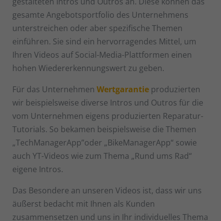
gestalteten Intros und Outros an. Diese können das
Sta
Statistiken (1)
gesamte Angebotsportfolio des Unternehmens
Statistik Cookies erfassen Informationen anonym. Diese Informationen
unterstreichen oder aber spezifische Themen
helfen uns zu verstehen, wie unsere Besucher unsere Website nutzen.
einführen. Sie sind ein hervorragendes Mittel, um
Cookie-Informationen anzeigen
Ihren Videos auf Social-Media-Plattformen einen
Ext
Externe Medien (1)
hohen Wiedererkennungswert zu geben.
Inhalte von Videoplattformen und Social-Media-Plattformen werden
Für das Unternehmen
Wertgarantie
produzierten
standardmäßig blockiert. Wenn Cookies von externen Medien akzeptiert
werden, bedarf der Zugriff auf diese Inhalte keiner manuellen
wir beispielsweise diverse Intros und Outros für die
Einwilligung mehr.
vom Unternehmen eigens produzierten Reparatur-
Cookie-Informationen anzeigen
Tutorials. So bekamen beispielsweise die Themen
„TechManagerApp”oder „BikeManagerApp“ sowie
Datenschutzerklärung
Impressum
auch YT-Videos wie zum Thema „Rund ums Rad“
eigene Intros.
Das Besondere an unseren Videos ist, dass wir uns
äußerst bedacht mit Ihnen als Kunden
zusammensetzen und uns in Ihr individuelles Thema