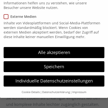
Informationen helfen uns zu verstehen, wie unsere
Besucher unsere Website nutzen.
Vorstellungvideo zu „novo“ – creanovos neues
Maskottchen
Externe Medien
Inhalte von Videoplattformen und Social-Media-Plattformen
werden standardmäßig blockiert. Wenn Cookies von
Der Obi Biber, der Haribo Goldbär, der Duracell
externen Medien akzeptiert werden, bedarf der Zugriff auf
diese Inhalte keiner manuellen Einwilligung mehr.
Hase oder auch die M&Ms – viele Unternehmen
bewerben ihre Marke oder Produkte mit
Maskottchen.
Alle akzeptieren
Durch ihr oftmals menschlich oder tierisch
angelehntes Verhalten, kann zu Maskottchen
Speichern
leichter Empathie oder eine Beziehung aufgebaut
werden statt zu starren Logos oder Objekten. Die
Individuelle Datenschutzeinstellungen
Figuren bleiben oft in Erinnerung und bilden eine
Gedächtnisbrücke zum zugehörigen Unternehmen.
Cookie-Details
Datenschutzerklärung
Impressum
Sie können zudem als Erklärfigur eingesetzt werden
Datenschutzeinstellungen
und komplexe Inhalte leichter zugänglich gestalten.