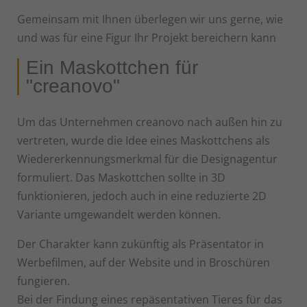
Wir verwenden Cookies und andere Technologien auf unserer
Website. Einige von ihnen sind essenziell, während andere
Gemeinsam mit Ihnen überlegen wir uns gerne, wie
uns helfen, diese Website und Ihre Erfahrung zu verbessern.
und was für eine Figur Ihr Projekt bereichern kann
Personenbezogene Daten können verarbeitet werden (z. B. IP-
Adressen), z. B. für personalisierte Anzeigen und Inhalte oder
Ein Maskottchen für
Anzeigen- und Inhaltsmessung.
Weitere Informationen über
"creanovo"
die Verwendung Ihrer Daten finden Sie in unserer
Datenschutzerklärung
.
Hier finden Sie eine Übersicht über alle verwendeten Cookies.
Um das Unternehmen creanovo nach außen hin zu
Sie können Ihre Einwilligung zu ganzen Kategorien geben
oder sich weitere Informationen anzeigen lassen und so nur
vertreten, wurde die Idee eines Maskottchens als
bestimmte Cookies auswählen.
Wiedererkennungsmerkmal für die Designagentur
formuliert. Das Maskottchen sollte in 3D
Alle akzeptieren
Speichern
funktionieren, jedoch auch in eine reduzierte 2D
Zurück
Variante umgewandelt werden können.
Datenschutzeinstellungen
Essenziell (1)
Der Charakter kann zukünftig als Präsentator in
Essenzielle Cookies ermöglichen grundlegende Funktionen und sind für
Werbefilmen, auf der Website und in Broschüren
die einwandfreie Funktion der Website erforderlich.
fungieren.
Cookie-Informationen anzeigen
Bei der Findung eines repäsentativen Tieres für das