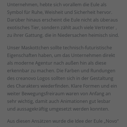
Sta
Statistiken (1)
Unternehmen, hebte sich vorallem die Eule als
Symbol für Ruhe, Weisheit und Sicherheit hervor.
Statistik Cookies erfassen Informationen anonym. Diese Informationen
helfen uns zu verstehen, wie unsere Besucher unsere Website nutzen.
Darüber hinaus erscheint die Eule nicht als überaus
Cookie-Informationen anzeigen
exotisches Tier, sondern zählt auch viele Vertreter ,
zu ihrer Gattung. die in Niedersachen heimisch sind.
Ext
Externe Medien (1)
Unser Maskottchen sollte technisch-futuristische
Inhalte von Videoplattformen und Social-Media-Plattformen werden
standardmäßig blockiert. Wenn Cookies von externen Medien akzeptiert
Eigenschaften haben, um das Unternehmen direkt
werden, bedarf der Zugriff auf diese Inhalte keiner manuellen
Einwilligung mehr.
als moderne Agentur nach außen hin als diese
erkennbar zu machen. Die Farben und Rundungen
Cookie-Informationen anzeigen
des creanovo Logos sollten sich in der Gestaltung
Datenschutzerklärung
Impressum
des Charakters wiederfinden. Klare Formen und ein
weiter Bewegungsfreiraum waren von Anfang an
sehr wichtig, damit auch Animationen gut lesbar
und aussagekräftig umgesetzt werden konnten.
Aus diesen Ansätzen wurde die Idee der Eule „Novo“