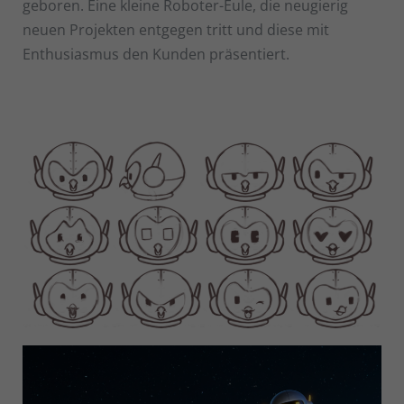
geboren. Eine kleine Roboter-Eule, die neugierig
neuen Projekten entgegen tritt und diese mit
Enthusiasmus den Kunden präsentiert.