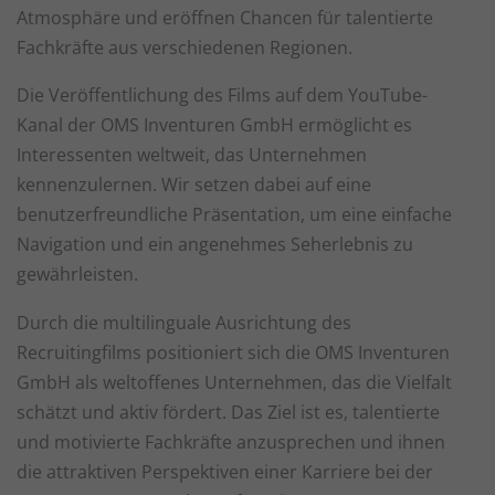
Wir verwenden Cookies und andere Technologien auf unserer
Atmosphäre und eröffnen Chancen für talentierte
Website. Einige von ihnen sind essenziell, während andere
Fachkräfte aus verschiedenen Regionen.
uns helfen, diese Website und Ihre Erfahrung zu verbessern.
Personenbezogene Daten können verarbeitet werden (z. B. IP-
Adressen), z. B. für personalisierte Anzeigen und Inhalte oder
Die Veröffentlichung des Films auf dem YouTube-
Anzeigen- und Inhaltsmessung.
Weitere Informationen über
Kanal der OMS Inventuren GmbH ermöglicht es
die Verwendung Ihrer Daten finden Sie in unserer
Interessenten weltweit, das Unternehmen
Datenschutzerklärung
.
Hier finden Sie eine Übersicht über alle verwendeten Cookies.
kennenzulernen. Wir setzen dabei auf eine
Sie können Ihre Einwilligung zu ganzen Kategorien geben
benutzerfreundliche Präsentation, um eine einfache
oder sich weitere Informationen anzeigen lassen und so nur
bestimmte Cookies auswählen.
Navigation und ein angenehmes Seherlebnis zu
gewährleisten.
Alle akzeptieren
Speichern
Durch die multilinguale Ausrichtung des
Zurück
Recruitingfilms positioniert sich die OMS Inventuren
Datenschutzeinstellungen
Essenziell (1)
GmbH als weltoffenes Unternehmen, das die Vielfalt
schätzt und aktiv fördert. Das Ziel ist es, talentierte
Essenzielle Cookies ermöglichen grundlegende Funktionen und sind für
die einwandfreie Funktion der Website erforderlich.
und motivierte Fachkräfte anzusprechen und ihnen
Cookie-Informationen anzeigen
die attraktiven Perspektiven einer Karriere bei der