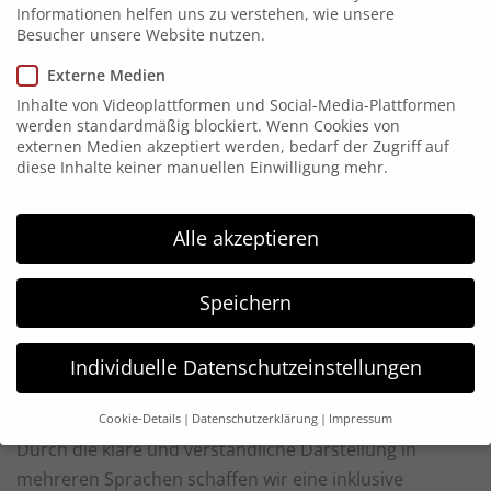
Informationen helfen uns zu verstehen, wie unsere
Sprachversionen sind auf dem
YouTube-Kanal von
Besucher unsere Website nutzen.
der OMS Inventuren GmbH
zu sehen.
Externe Medien
Der Film bietet nicht nur eine ansprechende visuelle
Inhalte von Videoplattformen und Social-Media-Plattformen
werden standardmäßig blockiert. Wenn Cookies von
Darstellung, sondern auch eine klare Erklärung der
externen Medien akzeptiert werden, bedarf der Zugriff auf
Unternehmenswerte und der Karrieremöglichkeiten
diese Inhalte keiner manuellen Einwilligung mehr.
bei der OMS Inventuren GmbH. Dabei legen wir
besonderen Wert darauf, die individuellen Stärken
Alle akzeptieren
und Vorzüge des Unternehmens in den verschiedenen
Sprachversionen authentisch zu präsentieren.
Speichern
Ein zentrales Anliegen des Recruitingfilms ist es,
potenziellen Bewerbern einen Einblick in die
Individuelle Datenschutzeinstellungen
Unternehmenskultur und die positiven Aspekte einer
Mitarbeit bei der OMS Inventuren GmbH zu geben.
Cookie-Details
Datenschutzerklärung
Impressum
Datenschutzeinstellungen
Durch die klare und verständliche Darstellung in
mehreren Sprachen schaffen wir eine inklusive