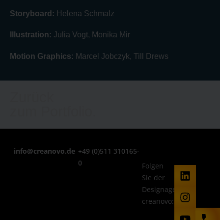
Storyboard:
Helena Schmalz
Illustration:
Julia Vogt, Monika Mir
Motion Graphics:
Marcel Jobczyk, Till Drews
Zurück
zum Portfolio.
info@creanovo.de
+49 (0)511 310165-
0
Folgen
L
I
Y
V
Sie der
i
n
o
i
n
s
u
m
Designagentur
k
t
t
e
creanovo:
e
a
u
o