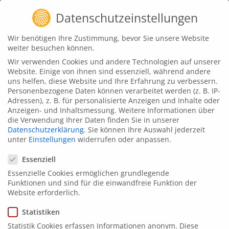
Zum
Datenschutzeinstellungen
Inhalt
springen
Wir benötigen Ihre Zustimmung, bevor Sie unsere Website
weiter besuchen können.
Wir verwenden Cookies und andere Technologien auf unserer
Website. Einige von ihnen sind essenziell, während andere
uns helfen, diese Website und Ihre Erfahrung zu verbessern.
Personenbezogene Daten können verarbeitet werden (z. B. IP-
Adressen), z. B. für personalisierte Anzeigen und Inhalte oder
Anzeigen- und Inhaltsmessung.
Weitere Informationen über
animat
d
3
die Verwendung Ihrer Daten finden Sie in unserer
Recruitingfilm für OMS
Datenschutzerklärung
.
Sie können Ihre Auswahl jederzeit
unter
Einstellungen
widerrufen oder anpassen.
Inventuren GmbH - 2D-
Datenschutzeinstellungen
Animation
Essenziell
Essenzielle Cookies ermöglichen grundlegende
Funktionen und sind für die einwandfreie Funktion der
Für die OMS Inventuren GmbH gestaltete unser
Website erforderlich.
Motiondesign Team einen erklärenden, animierten
Statistiken
Recruitingfilm, den es auf Deutsch, Ungarisch,
Statistik Cookies erfassen Informationen anonym. Diese
Polnisch und Rumänisch gibt. Die verschiedenen