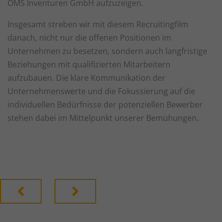
OMS Inventuren GmbH aufzuzeigen.
Sta
Statistiken (1)
Statistik Cookies erfassen Informationen anonym. Diese Informationen
Insgesamt streben wir mit diesem Recruitingfilm
helfen uns zu verstehen, wie unsere Besucher unsere Website nutzen.
danach, nicht nur die offenen Positionen im
Cookie-Informationen anzeigen
Unternehmen zu besetzen, sondern auch langfristige
Beziehungen mit qualifizierten Mitarbeitern
Ext
Externe Medien (1)
aufzubauen. Die klare Kommunikation der
Inhalte von Videoplattformen und Social-Media-Plattformen werden
Unternehmenswerte und die Fokussierung auf die
standardmäßig blockiert. Wenn Cookies von externen Medien akzeptiert
werden, bedarf der Zugriff auf diese Inhalte keiner manuellen
individuellen Bedürfnisse der potenziellen Bewerber
Einwilligung mehr.
stehen dabei im Mittelpunkt unserer Bemühungen.
Cookie-Informationen anzeigen
Datenschutzerklärung
Impressum
Zurück
Nächster