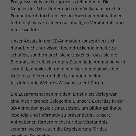
Ereignisse aktiv am Lernprozess teilnehmen. Die
Sta
Statistiken (1)
Neugier der Schulkinder nach dem Vulkanausbruch in
Statistik Cookies erfassen Informationen anonym. Diese Informationen
Pompeji wird durch unsere hochwertigen Animationen
helfen uns zu verstehen, wie unsere Besucher unsere Website nutzen.
befriedigt, was zu einem nachhaltigen Verständnis und
Cookie-Informationen anzeigen
Interesse führt.
Ext
Externe Medien (1)
Unser Ansatz in der 3D-Animation konzentriert sich
darauf, nicht nur visuell beeindruckende Inhalte zu
Inhalte von Videoplattformen und Social-Media-Plattformen werden
schaffen, sondern auch sicherzustellen, dass sie die
standardmäßig blockiert. Wenn Cookies von externen Medien akzeptiert
werden, bedarf der Zugriff auf diese Inhalte keiner manuellen
Bildungsziele effektiv unterstützen. Jede Animation wird
Einwilligung mehr.
sorgfältig entwickelt, um einen klaren pädagogischen
Cookie-Informationen anzeigen
Nutzen zu bieten und die Lernenden in eine
faszinierende Welt des Wissens zu entführen.
Datenschutzerklärung
Impressum
Die Zusammenarbeit mit dem Ernst Klett Verlag war
eine inspirierende Gelegenheit, unsere Expertise in der
3D-Animation gezielt einzusetzen, um Bildungsinhalte
lebendig und informativ zu präsentieren. Unsere
Animationen fördern nicht nur das Verständnis,
sondern wecken auch die Begeisterung für das
jeweilige Fachgebiet.