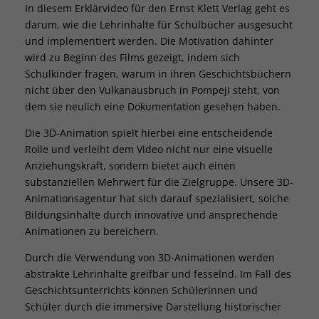
Wir verwenden Cookies und andere Technologien auf unserer
In diesem Erklärvideo für den Ernst Klett Verlag geht es
Website. Einige von ihnen sind essenziell, während andere
darum, wie die Lehrinhalte für Schulbücher ausgesucht
uns helfen, diese Website und Ihre Erfahrung zu verbessern.
und implementiert werden. Die Motivation dahinter
Personenbezogene Daten können verarbeitet werden (z. B. IP-
wird zu Beginn des Films gezeigt, indem sich
Adressen), z. B. für personalisierte Anzeigen und Inhalte oder
Anzeigen- und Inhaltsmessung.
Weitere Informationen über
Schulkinder fragen, warum in ihren Geschichtsbüchern
die Verwendung Ihrer Daten finden Sie in unserer
nicht über den Vulkanausbruch in Pompeji steht, von
Datenschutzerklärung
.
dem sie neulich eine Dokumentation gesehen haben.
Hier finden Sie eine Übersicht über alle verwendeten Cookies.
Sie können Ihre Einwilligung zu ganzen Kategorien geben
Die 3D-Animation spielt hierbei eine entscheidende
oder sich weitere Informationen anzeigen lassen und so nur
Rolle und verleiht dem Video nicht nur eine visuelle
bestimmte Cookies auswählen.
Anziehungskraft, sondern bietet auch einen
substanziellen Mehrwert für die Zielgruppe. Unsere 3D-
Alle akzeptieren
Speichern
Animationsagentur hat sich darauf spezialisiert, solche
Zurück
Bildungsinhalte durch innovative und ansprechende
Datenschutzeinstellungen
Animationen zu bereichern.
Essenziell (1)
Durch die Verwendung von 3D-Animationen werden
Essenzielle Cookies ermöglichen grundlegende Funktionen und sind für
abstrakte Lehrinhalte greifbar und fesselnd. Im Fall des
die einwandfreie Funktion der Website erforderlich.
Geschichtsunterrichts können Schülerinnen und
Cookie-Informationen anzeigen
Schüler durch die immersive Darstellung historischer