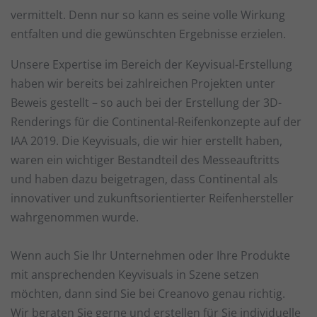
Sta
Statistiken (1)
vermittelt. Denn nur so kann es seine volle Wirkung
entfalten und die gewünschten Ergebnisse erzielen.
Statistik Cookies erfassen Informationen anonym. Diese Informationen
helfen uns zu verstehen, wie unsere Besucher unsere Website nutzen.
Unsere Expertise im Bereich der Keyvisual-Erstellung
Cookie-Informationen anzeigen
haben wir bereits bei zahlreichen Projekten unter
Ext
Externe Medien (1)
Beweis gestellt – so auch bei der Erstellung der 3D-
Inhalte von Videoplattformen und Social-Media-Plattformen werden
Renderings für die Continental-Reifenkonzepte auf der
standardmäßig blockiert. Wenn Cookies von externen Medien akzeptiert
IAA 2019. Die Keyvisuals, die wir hier erstellt haben,
werden, bedarf der Zugriff auf diese Inhalte keiner manuellen
Einwilligung mehr.
waren ein wichtiger Bestandteil des Messeauftritts
Cookie-Informationen anzeigen
und haben dazu beigetragen, dass Continental als
innovativer und zukunftsorientierter Reifenhersteller
Datenschutzerklärung
Impressum
wahrgenommen wurde.
Wenn auch Sie Ihr Unternehmen oder Ihre Produkte
mit ansprechenden Keyvisuals in Szene setzen
möchten, dann sind Sie bei Creanovo genau richtig.
Wir beraten Sie gerne und erstellen für Sie individuelle