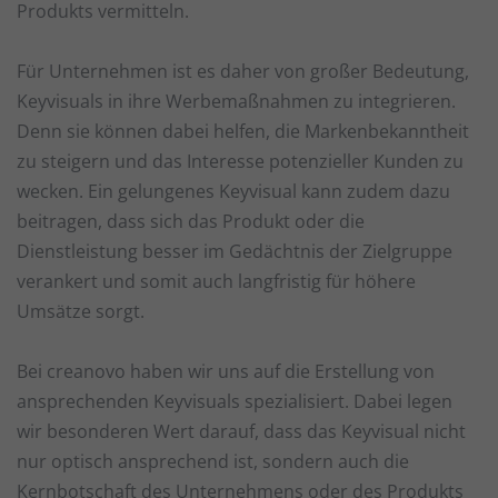
Wir verwenden Cookies und andere Technologien auf unserer
Produkts vermitteln.
Website. Einige von ihnen sind essenziell, während andere
uns helfen, diese Website und Ihre Erfahrung zu verbessern.
Für Unternehmen ist es daher von großer Bedeutung,
Personenbezogene Daten können verarbeitet werden (z. B. IP-
Adressen), z. B. für personalisierte Anzeigen und Inhalte oder
Keyvisuals in ihre Werbemaßnahmen zu integrieren.
Anzeigen- und Inhaltsmessung.
Weitere Informationen über
Denn sie können dabei helfen, die Markenbekanntheit
die Verwendung Ihrer Daten finden Sie in unserer
Datenschutzerklärung
.
zu steigern und das Interesse potenzieller Kunden zu
Hier finden Sie eine Übersicht über alle verwendeten Cookies.
wecken. Ein gelungenes Keyvisual kann zudem dazu
Sie können Ihre Einwilligung zu ganzen Kategorien geben
oder sich weitere Informationen anzeigen lassen und so nur
beitragen, dass sich das Produkt oder die
bestimmte Cookies auswählen.
Dienstleistung besser im Gedächtnis der Zielgruppe
verankert und somit auch langfristig für höhere
Alle akzeptieren
Speichern
Umsätze sorgt.
Zurück
Datenschutzeinstellungen
Bei creanovo haben wir uns auf die Erstellung von
Essenziell (1)
ansprechenden Keyvisuals spezialisiert. Dabei legen
Essenzielle Cookies ermöglichen grundlegende Funktionen und sind für
wir besonderen Wert darauf, dass das Keyvisual nicht
die einwandfreie Funktion der Website erforderlich.
nur optisch ansprechend ist, sondern auch die
Cookie-Informationen anzeigen
Kernbotschaft des Unternehmens oder des Produkts