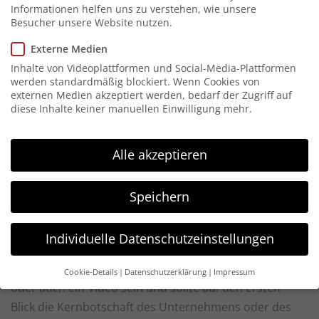
Informationen helfen uns zu verstehen, wie unsere
Zur Internationalen Automobil-Ausstellung 2019 (IAA)
Besucher unsere Website nutzen.
erstellten wir 3D-Renderings der aktuellsten
Externe Medien
Continental-Reifenkonzepte.
Inhalte von Videoplattformen und Social-Media-Plattformen
werden standardmäßig blockiert. Wenn Cookies von
Die Keyvisuals präsentieren die technischen
externen Medien akzeptiert werden, bedarf der Zugriff auf
Neuerungen in den Reifen von morgen, von
diese Inhalte keiner manuellen Einwilligung mehr.
zusätzlichen Lufttanks bis zu Wärmesensoren.
Abgerundet wird der Messeauftritt durch eine
Alle akzeptieren
animierte Präsentation.
Keyvisuals sind ein wichtiger Bestandteil jeder
Speichern
Marketingstrategie. Sie dienen dazu, ein Produkt oder
eine Dienstleistung visuell ansprechend darzustellen
Individuelle Datenschutzeinstellungen
und somit die Aufmerksamkeit potenzieller Kunden zu
gewinnen. Ein Keyvisual kann dabei ein Bild, eine Grafik
Cookie-Details
Datenschutzerklärung
Impressum
oder auch ein Video sein und sollte auf den ersten
Datenschutzeinstellungen
Blick die Kernbotschaft des Unternehmens oder des