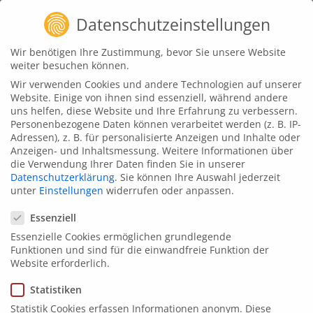
Zum
Datenschutzeinstellungen
Inhalt
springen
Wir benötigen Ihre Zustimmung, bevor Sie unsere Website
weiter besuchen können.
Wir verwenden Cookies und andere Technologien auf unserer
Website. Einige von ihnen sind essenziell, während andere
uns helfen, diese Website und Ihre Erfahrung zu verbessern.
Personenbezogene Daten können verarbeitet werden (z. B. IP-
Adressen), z. B. für personalisierte Anzeigen und Inhalte oder
Anzeigen- und Inhaltsmessung.
Weitere Informationen über
die Verwendung Ihrer Daten finden Sie in unserer
Datenschutzerklärung
.
Sie können Ihre Auswahl jederzeit
unter
Einstellungen
widerrufen oder anpassen.
Datenschutzeinstellungen
animat
d
3
Essenziell
Continental - Keyvisuals zu
Essenzielle Cookies ermöglichen grundlegende
Funktionen und sind für die einwandfreie Funktion der
Conti C.A.R.E.
Website erforderlich.
Wie lassen sich komplexe Zukunftsvisionen auf einen
Statistiken
Blick erklären? creanovo macht es vor!
Statistik Cookies erfassen Informationen anonym. Diese