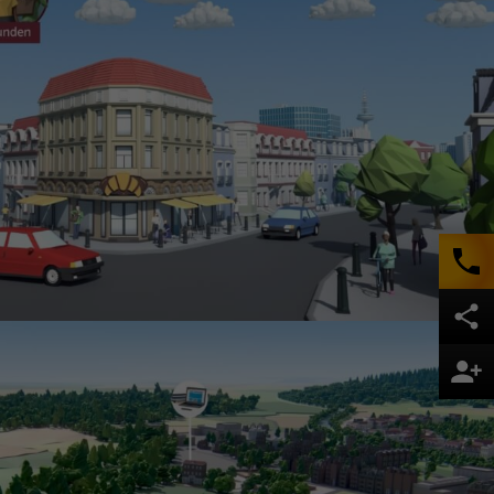
site erforderlich.
Statistiken
ere Besucher unsere
Externe Medien
ies von externen Medien
hutzerklärung
Impressum