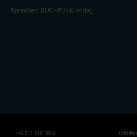
Sprecher:
BUCHFUNK Verlag
+49 511 310165-0
info@c