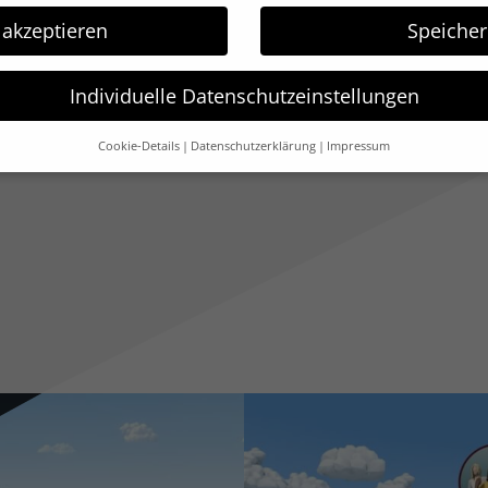
Um die Einflussfaktoren für Schüleri
 akzeptieren
Speiche
Schüler verständlich darzustellen, hab
Kooperation mit dem Klett Verlag in e
Individuelle Datenschutzeinstellungen
Animation die Zusammenhänge verdeu
Cookie-Details
Datenschutzerklärung
Impressum
Datenschutzeinstellungen
s und andere Technologien auf unserer Website. Einige von ihnen 
elfen, diese Website und Ihre Erfahrung zu verbessern.
Persone
rden (z. B. IP-Adressen), z. B. für personalisierte Anzeigen und In
Weitere Informationen über die Verwendung Ihrer Daten finden Si
g
.
Übersicht über alle verwendeten Cookies. Sie können Ihre Einwilli
r sich weitere Informationen anzeigen lassen und so nur bestimm
Speichern
ungen