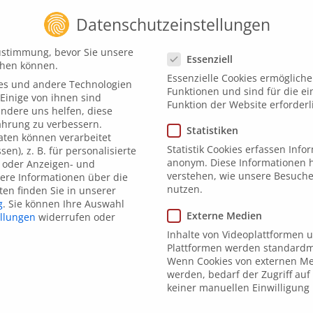
Datenschutzeinstellungen
Datenschutzeinstellungen
ustimmung, bevor Sie unsere
Essenziell
chen können.
Essenzielle Cookies ermöglich
es und andere Technologien
Funktionen und sind für die e
Einige von ihnen sind
Funktion der Website erforderl
andere uns helfen, diese
ahrung zu verbessern.
Statistiken
ten können verarbeitet
Statistik Cookies erfassen Inf
sen), z. B. für personalisierte
anonym. Diese Informationen h
 oder Anzeigen- und
verstehen, wie unsere Besuch
ere Informationen über die
nutzen.
en finden Sie in unserer
g
.
Sie können Ihre Auswahl
Externe Medien
ellungen
widerrufen oder
Inhalte von Videoplattformen 
Plattformen werden standardmä
Wenn Cookies von externen Me
hnitt
werden, bedarf der Zugriff auf 
keiner manuellen Einwilligung