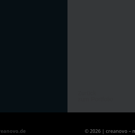
Zurück
zum Portfolio.
reanovo.de
© 2026 | creanovo –