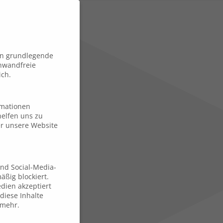
en grundlegende
inwandfreie
ich.
ormationen
elfen uns zu
er unsere Website
und Social-Media-
ßig blockiert.
dien akzeptiert
diese Inhalte
 mehr.