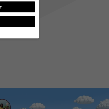
nnen und
rn
en wir in
iner 3D
tlicht.
sind essenziell,
nbezogene Daten
halte oder Anzeigen-
e in unserer
gung zu ganzen
te Cookies
Zurück