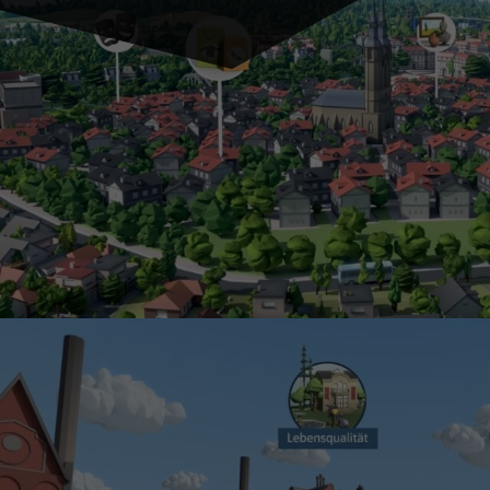
Essenzielle Cookies ermö
Statistiken (1)
Statistik Cookies erfas
Website nutzen.
Externe Medien 
Inhalte von Videoplattf
akzeptiert werden, bedar