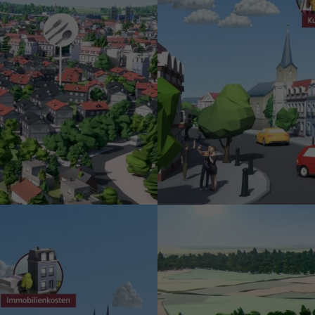
glichen grundlegende Funktionen und sind für die einwandfreie Funktion der Web
Cookie-Informationen anzeigen
sen Informationen anonym. Diese Informationen helfen uns zu verstehen, wie uns
Cookie-Informationen anzeigen
(1)
ormen und Social-Media-Plattformen werden standardmäßig blockiert. Wenn Cook
f der Zugriff auf diese Inhalte keiner manuellen Einwilligung mehr.
Cookie-Informationen anzeigen
Datensc