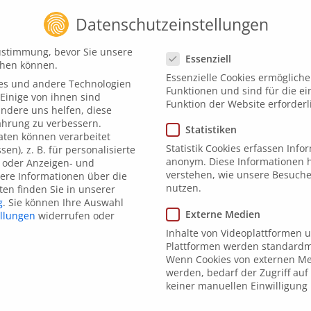
Datenschutzeinstellungen
Datenschutzeinstellungen
ustimmung, bevor Sie unsere
Essenziell
chen können.
Essenzielle Cookies ermöglich
es und andere Technologien
Funktionen und sind für die e
Einige von ihnen sind
Funktion der Website erforderl
andere uns helfen, diese
ahrung zu verbessern.
Statistiken
ten können verarbeitet
adt Gießen
Statistik Cookies erfassen Inf
sen), z. B. für personalisierte
anonym. Diese Informationen h
 oder Anzeigen- und
en - Online Schulu
verstehen, wie unsere Besuch
ere Informationen über die
nutzen.
en finden Sie in unserer
g
.
Sie können Ihre Auswahl
Externe Medien
ellungen
widerrufen oder
les Verhalten am
Inhalte von Videoplattformen 
Plattformen werden standardmä
Wenn Cookies von externen Me
werden, bedarf der Zugriff auf 
keiner manuellen Einwilligung
tz