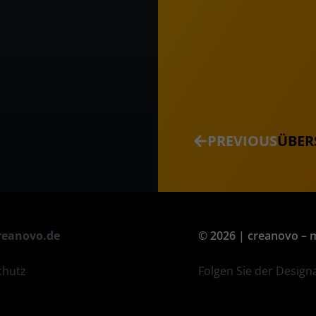
a
n
t
k
s
e
a
d
p
i
p
n
PREVIOUS
ÜBER
reanovo.de
© 2026 | creanovo –
chutz
Folgen Sie der Design