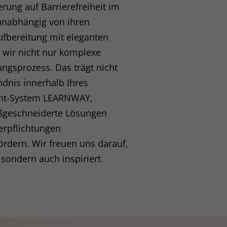
ung auf Barrierefreiheit im
site erforderlich.
 unabhängig von ihren
ufbereitung mit eleganten
Statistiken
n wir nicht nur komplexe
ere Besucher unsere
ngsprozess. Das trägt nicht
ndnis innerhalb Ihres
ent-System LEARNWAY,
Externe Medien
aßgeschneiderte Lösungen
erpflichtungen
ies von externen Medien
rdern. Wir freuen uns darauf,
sondern auch inspiriert.
hutzerklärung
Impressum