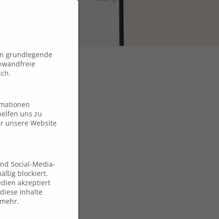
en grundlegende
inwandfreie
ich.
ormationen
elfen uns zu
ng für
er unsere Website
und Social-Media-
ßig blockiert.
dien akzeptiert
diese Inhalte
 mehr.