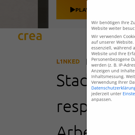
Zum
PLAY
Inhalt
springen
Wir benötigen Ihre Z
Website weiter besu
Wir verwenden Cooki
auf unserer Website. 
essenziell, während 
Website und Ihre Erf
Personenbezogene Da
L1NKED
| Universitätsst
werden (z. B. IP-Adres
Anzeigen und Inhalte
Stadt Gieß
Inhaltsmessung.
Weit
Verwendung Ihrer Dat
Datenschutzerklärun
jederzeit unter
Einst
respektvol
anpassen.
Arbeitspla