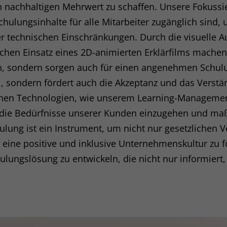
 nachhaltigen Mehrwert zu schaffen. Unsere Fokussier
glichen grundlegende Funktionen und sind für die einwandfreie Funktion der Web
chulungsinhalte für alle Mitarbeiter zugänglich sind,
Cookie-Informationen anzeigen
er technischen Einschränkungen. Durch die visuelle A
ichen Einsatz eines 2D-animierten Erklärfilms mache
sen Informationen anonym. Diese Informationen helfen uns zu verstehen, wie uns
h, sondern sorgen auch für einen angenehmen Schulu
, sondern fördert auch die Akzeptanz und das Verstä
Cookie-Informationen anzeigen
rnen Technologien, wie unserem Learning-Managem
(1)
uf die Bedürfnisse unserer Kunden einzugehen und m
lung ist ein Instrument, um nicht nur gesetzlichen V
ormen und Social-Media-Plattformen werden standardmäßig blockiert. Wenn Cook
f der Zugriff auf diese Inhalte keiner manuellen Einwilligung mehr.
ne positive und inklusive Unternehmenskultur zu fö
Cookie-Informationen anzeigen
ungslösung zu entwickeln, die nicht nur informiert, 
Datensc