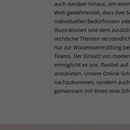
auch darüber hinaus, um einen
Essenzielle Cookies ermö
Web gewährleistet, dass Ihre S
individuellen Bedürfnissen od
Statistiken (1)
Illustrationen und dem zusätzl
Statistik Cookies erfas
rechtliche Themen verständlic
Website nutzen.
nur zur Wissensvermittlung bei
Teams. Der Einsatz von mode
Externe Medien 
ermöglicht es uns, flexibel a
anzubieten. Unsere Online-Schu
Inhalte von Videoplattf
akzeptiert werden, bedar
nachzukommen, sondern auch ei
gemeinsam mit Ihnen eine Schul