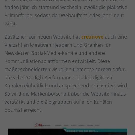
Sta
Statistiken (1)
finden jährlich statt und wechseln jeweils die plakative
Statistik Cookies erfassen Informationen anonym. Diese Informationen
Primärfarbe, sodass der Webauftritt jedes Jahr “neu”
helfen uns zu verstehen, wie unsere Besucher unsere Website nutzen.
wirkt.
Cookie-Informationen anzeigen
Zusätzlich zur neuen Website hat
creanovo
auch eine
Ext
Externe Medien (1)
Vielzahl an kreativen Headern und Grafiken für
Inhalte von Videoplattformen und Social-Media-Plattformen werden
Newsletter, Social-Media-Kanäle und andere
standardmäßig blockiert. Wenn Cookies von externen Medien akzeptiert
Kommunikationsplattformen entwickelt. Diese
werden, bedarf der Zugriff auf diese Inhalte keiner manuellen
Einwilligung mehr.
maßgeschneiderten visuellen Elemente sorgen dafür,
Cookie-Informationen anzeigen
dass die ISC High Performance in allen digitalen
Kanälen einheitlich und ansprechend präsentiert wird.
Datenschutzerklärung
Impressum
So wird die Markenbotschaft über die Website hinaus
verstärkt und die Zielgruppen auf allen Kanälen
optimal erreicht.