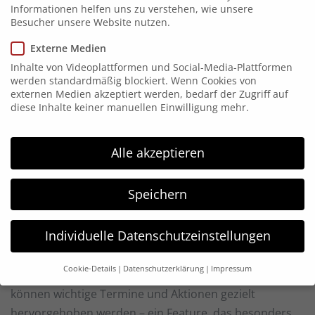
Informationen helfen uns zu verstehen, wie unsere
Besucher unsere Website nutzen.
Neue Website für ISC High
Performance – gestaltet für
Externe Medien
Erfolg
Inhalte von Videoplattformen und Social-Media-Plattformen
werden standardmäßig blockiert. Wenn Cookies von
externen Medien akzeptiert werden, bedarf der Zugriff auf
Die ISC High Performance ist weltweit bekannt für ihre
diese Inhalte keiner manuellen Einwilligung mehr.
herausragende Messe im Bereich
High-Performance-
Computing
, und mit dem Relaunch ihrer Website
Alle akzeptieren
wurde diese Vision in die digitale Welt transportiert.
Die neue Website überzeugt durch klare Strukturen,
Speichern
einen modernen Look und vor allem durch
Funktionalität, die die Bedürfnisse von Ausstellern und
Individuelle Datenschutzeinstellungen
Besuchern gleichermaßen berücksichtigt.
Cookie-Details
Datenschutzerklärung
Impressum
Mit klaren Handlungsaufforderungen auf der Startseite
Datenschutzeinstellungen
können wichtige Termine und Aktionen gezielt
hervorgehoben werden – ein Feature, das besonders