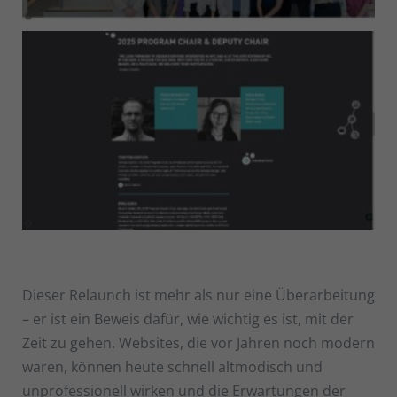
Dieser Relaunch ist mehr als nur eine Überarbeitung
– er ist ein Beweis dafür, wie wichtig es ist, mit der
Zeit zu gehen. Websites, die vor Jahren noch modern
waren, können heute schnell altmodisch und
unprofessionell wirken und die Erwartungen der