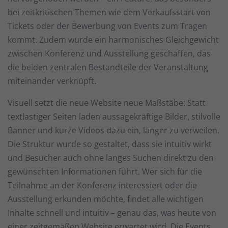
Wir verwenden Cookies und andere Technologien auf unserer
bei zeitkritischen Themen wie dem Verkaufsstart von
Website. Einige von ihnen sind essenziell, während andere
uns helfen, diese Website und Ihre Erfahrung zu verbessern.
Tickets oder der Bewerbung von Events zum Tragen
Personenbezogene Daten können verarbeitet werden (z. B. IP-
kommt. Zudem wurde ein harmonisches Gleichgewicht
Adressen), z. B. für personalisierte Anzeigen und Inhalte oder
Anzeigen- und Inhaltsmessung.
Weitere Informationen über
zwischen Konferenz und Ausstellung geschaffen, das
die Verwendung Ihrer Daten finden Sie in unserer
die beiden zentralen Bestandteile der Veranstaltung
Datenschutzerklärung
.
miteinander verknüpft.
Hier finden Sie eine Übersicht über alle verwendeten Cookies.
Sie können Ihre Einwilligung zu ganzen Kategorien geben
oder sich weitere Informationen anzeigen lassen und so nur
Visuell setzt die neue Website neue Maßstäbe: Statt
bestimmte Cookies auswählen.
textlastiger Seiten laden aussagekräftige Bilder, stilvolle
Banner und kurze Videos dazu ein, länger zu verweilen.
Alle akzeptieren
Speichern
Die Struktur wurde so gestaltet, dass sie intuitiv wirkt
Zurück
und Besucher auch ohne langes Suchen direkt zu den
Datenschutzeinstellungen
gewünschten Informationen führt. Wer sich für die
Essenziell (1)
Teilnahme an der Konferenz interessiert oder die
Essenzielle Cookies ermöglichen grundlegende Funktionen und sind für
Ausstellung erkunden möchte, findet alle wichtigen
die einwandfreie Funktion der Website erforderlich.
Inhalte schnell und intuitiv – genau das, was heute von
Cookie-Informationen anzeigen
einer zeitgemäßen Website erwartet wird. Die Events