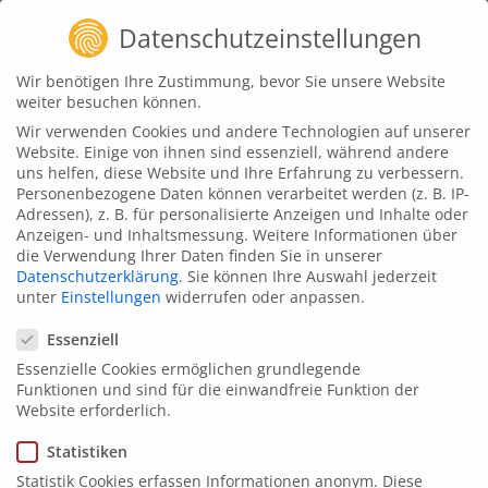
Zum
Datenschutzeinstellungen
Inhalt
springen
Wir benötigen Ihre Zustimmung, bevor Sie unsere Website
weiter besuchen können.
l1nked
News
Wir verwenden Cookies und andere Technologien auf unserer
Webdesign – Relaunch für ISC
Website. Einige von ihnen sind essenziell, während andere
uns helfen, diese Website und Ihre Erfahrung zu verbessern.
High Performance
Personenbezogene Daten können verarbeitet werden (z. B. IP-
Adressen), z. B. für personalisierte Anzeigen und Inhalte oder
Januar 23, 2025
Anzeigen- und Inhaltsmessung.
Weitere Informationen über
die Verwendung Ihrer Daten finden Sie in unserer
Datenschutzerklärung
.
Sie können Ihre Auswahl jederzeit
unter
Einstellungen
widerrufen oder anpassen.
Datenschutzeinstellungen
Essenziell
Essenzielle Cookies ermöglichen grundlegende
Funktionen und sind für die einwandfreie Funktion der
Website erforderlich.
Statistiken
Statistik Cookies erfassen Informationen anonym. Diese