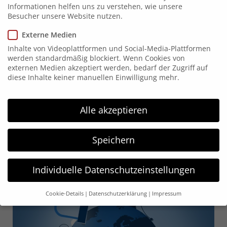
Animation und im Motiondesign kreativ und
Informationen helfen uns zu verstehen, wie unsere
Besucher unsere Website nutzen.
produzierte eine charmante Intro und Outro-
Vorlage, welche nun vielfach und spielendleicht
Externe Medien
intern bei Wertgarantie verwendet wird.
Inhalte von Videoplattformen und Social-Media-Plattformen
werden standardmäßig blockiert. Wenn Cookies von
externen Medien akzeptiert werden, bedarf der Zugriff auf
diese Inhalte keiner manuellen Einwilligung mehr.
Alle akzeptieren
Speichern
Individuelle Datenschutzeinstellungen
Cookie-Details
Datenschutzerklärung
Impressum
Datenschutzeinstellungen