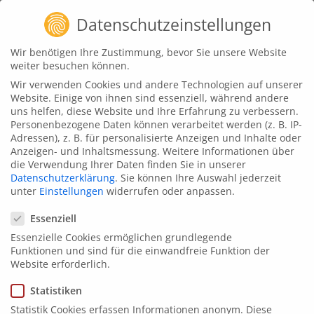
Zum
Datenschutzeinstellungen
Inhalt
springen
Wir benötigen Ihre Zustimmung, bevor Sie unsere Website
weiter besuchen können.
animat3d
Wir verwenden Cookies und andere Technologien auf unserer
Wertgarantie SE – Rund ums
Website. Einige von ihnen sind essenziell, während andere
uns helfen, diese Website und Ihre Erfahrung zu verbessern.
Rad Intro und Outro
Personenbezogene Daten können verarbeitet werden (z. B. IP-
Adressen), z. B. für personalisierte Anzeigen und Inhalte oder
August 28, 2020
Anzeigen- und Inhaltsmessung.
Weitere Informationen über
die Verwendung Ihrer Daten finden Sie in unserer
Datenschutzerklärung
.
Sie können Ihre Auswahl jederzeit
unter
Einstellungen
widerrufen oder anpassen.
Datenschutzeinstellungen
Für den Spezialversicherer und
Essenziell
Garantieexperte
Wertgarantie SE
wurden wir
Essenzielle Cookies ermöglichen grundlegende
beauftragt, dessen neuen
Youtube-Channel „Rund
Funktionen und sind für die einwandfreie Funktion der
Website erforderlich.
ums Rad“
einen gestalterischen Rahmen zu
verleihen.
Statistiken
Dazu wurde unser animated-Team in der 2D-
Statistik Cookies erfassen Informationen anonym. Diese